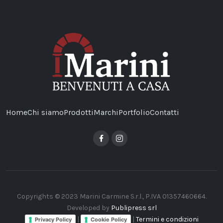
Home
Chi siamo
Prodotti
Marchi
Portfolio
Contatti
Copyrights © 2023 Marini Carmine S.r.l., P.IVA 01357460664.
Developed by
Publipress srl
|
|
Termini e condizioni
Privacy Policy
Cookie Policy