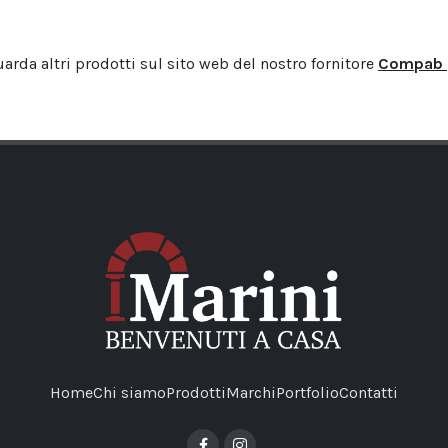
arda altri prodotti sul sito web del nostro fornitore
Compab
Home
Chi siamo
Prodotti
Marchi
Portfolio
Contatti