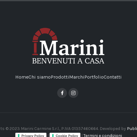
Home
Chi siamo
Prodotti
Marchi
Portfolio
Contatti
ts © 2023 Marini Carmine S.r.l., P.IVA 01357460664. Developed by
Publi