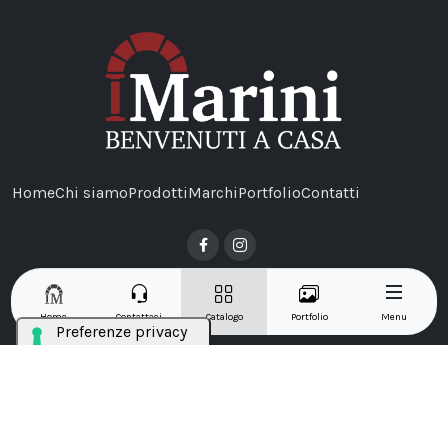
Home
Chi siamo
Prodotti
Marchi
Portfolio
Contatti
Home
Contattaci
Catalogo
Portfolio
Menu
Copyrights © 2023 Marini Carmine S.r.l., P.IVA 01357460664.
Developed by
Publipress srl
|
|
Termini e condizioni
Privacy Policy
Cookie Policy