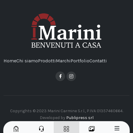
Home
Chi siamo
Prodotti
Marchi
Portfolio
Contatti
Copyrights © 2023 Marini Carmine S.r.l., P.IVA 01357460664.
Developed by
Publipress srl
|
|
Termini e condizioni
Privacy Policy
Cookie Policy