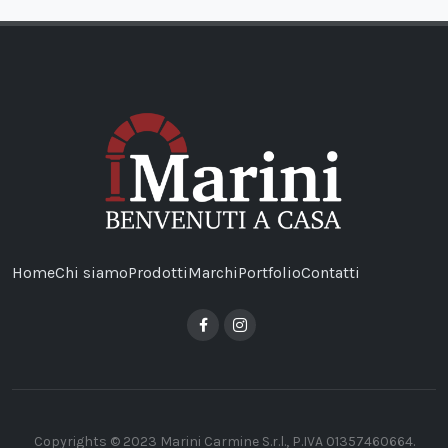
Home
Chi siamo
Prodotti
Marchi
Portfolio
Contatti
Copyrights © 2023 Marini Carmine S.r.l., P.IVA 01357460664.