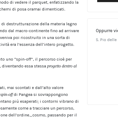
do di vedere il parquet, enfatizzando la
schemi di posa oramai dimenticati.
 di destrutturazione della materia legno
Oppurre vi
endo dal macro-continente fino ad arrivare
eniva poi ricostruito in una sorta di
S. Pio dell
ività era l’essenza dell’intero progetto.
o uno “spin-off”, il percorso cioè per
”, diventando essa stessa
progetto dentro al
i, mai scontati e dall’alto valore
o
di Pangea si sovrappongono
spin-off
ntano più esaperati; i contorni vibrano di
uosamente come a tracciare un percorso,
izione dell’ordine_cosmo, passando per il