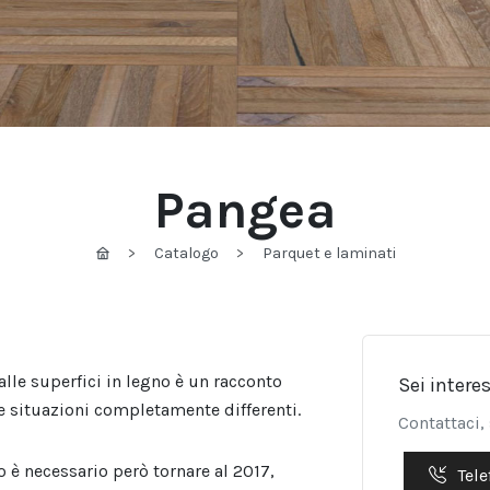
Pangea
Catalogo
Parquet e laminati
lle superfici in legno è un racconto
Sei intere
 e situazioni completamente differenti.
Contattaci,
 è necessario però tornare al 2017,
Tele