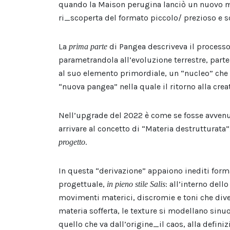
quando la Maison perugina lanciò un nuovo mo
ri_scoperta del formato piccolo/ prezioso e 
La
di Pangea descriveva il processo
prima parte
parametrandola all’evoluzione terrestre, part
al suo elemento primordiale, un “nucleo” che v
“nuova pangea” nella quale il ritorno alla creat
Nell’upgrade del 2022 è come se fosse avvenut
arrivare al concetto di “Materia destrutturata
.
progetto
In questa “derivazione” appaiono inediti format
progettuale,
: all’interno dell
in pieno stile Salis
movimenti materici, discromie e toni che dive
materia sofferta, le texture si modellano sin
quello che va dall’origine_il caos, alla defin