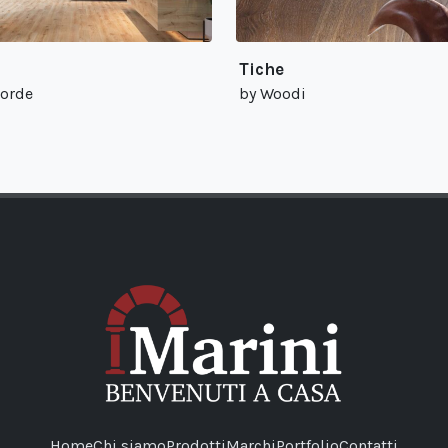
Tiche
corde
by Woodi
Home
Chi siamo
Prodotti
Marchi
Portfolio
Contatti