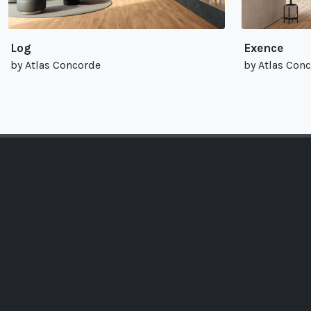
Log
Exence
by Atlas Concorde
by Atlas Con