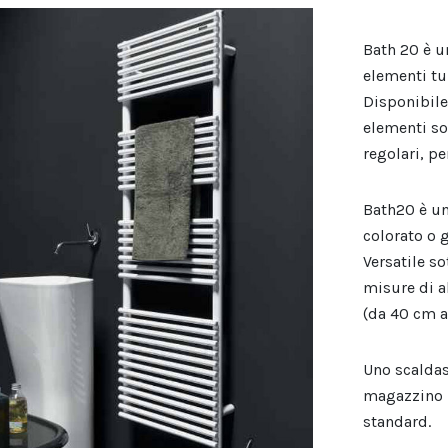
Bath 20 è u
elementi tu
Disponibile
elementi so
regolari, p
Bath20 è u
colorato o 
Versatile s
misure di a
(da 40 cm a
Uno scaldas
magazzino n
standard.