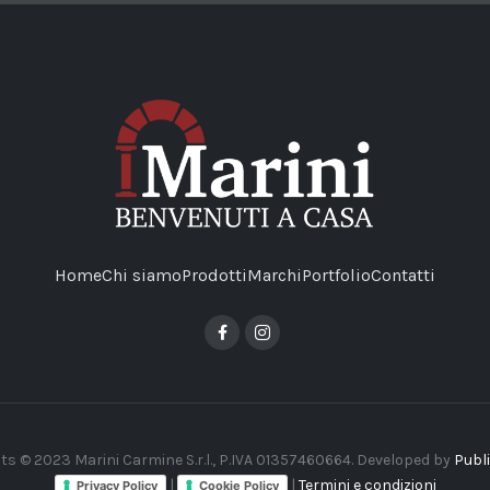
Home
Chi siamo
Prodotti
Marchi
Portfolio
Contatti
ts © 2023 Marini Carmine S.r.l., P.IVA 01357460664. Developed by
Publi
|
|
Termini e condizioni
Privacy Policy
Cookie Policy