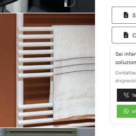
S
C
Sei inte
soluzio
Contattac
disposiz
T
W