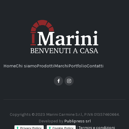
Home
Chi siamo
Prodotti
Marchi
Portfolio
Contatti
Copyrights © 2023 Marini Carmine S.r.l., P.IVA 01357460664.
Developed by
Publipress srl
|
|
Termini e condizioni
Privacy Policy
Cookie Policy