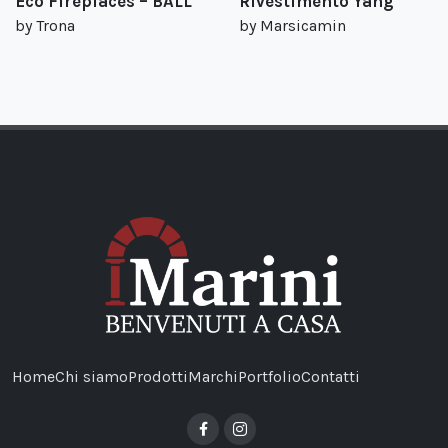
Eco Fireplaces – BALL
Rivestimento Yang
by Trona
by Marsicamin
Home
Chi siamo
Prodotti
Marchi
Portfolio
Contatti