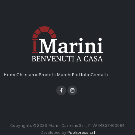
Home
Chi siamo
Prodotti
Marchi
Portfolio
Contatti
Copyrights © 2023 Marini Carmine S.r.l., P.IVA 01357460664.
Developed by
Publipress srl