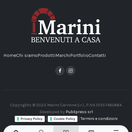
Home
Chi siamo
Prodotti
Marchi
Portfolio
Contatti
Copyrights © 2023 Marini Carmine S.r.l., P.IVA 01357460664.
Developed by
Publipress srl
|
|
Termini e condizioni
Privacy Policy
Cookie Policy