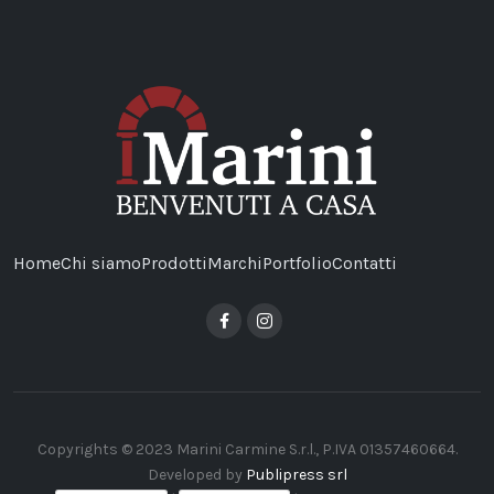
Home
Chi siamo
Prodotti
Marchi
Portfolio
Contatti
Copyrights © 2023 Marini Carmine S.r.l., P.IVA 01357460664.
Developed by
Publipress srl