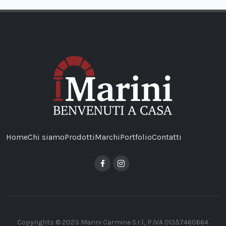
Home
Chi siamo
Prodotti
Marchi
Portfolio
Contatti
Copyrights © 2023 Marini Carmine S.r.l., P.IVA 01357460664.