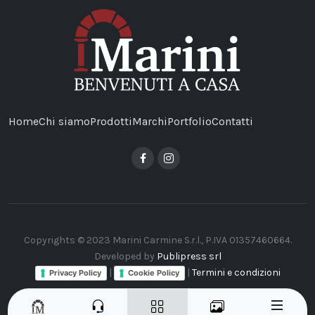
Home
Chi siamo
Prodotti
Marchi
Portfolio
Contatti
Copyrights © 2023 Marini Carmine S.r.l., P.IVA 01357460664.
Developed by
Publipress srl
|
|
Termini e condizioni
Privacy Policy
Cookie Policy